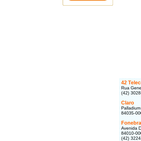
42 Tele
Rua Gener
(42) 302
Claro
Palladium
84035-00
Fonebra
Avenida D
84010-00
(42) 322