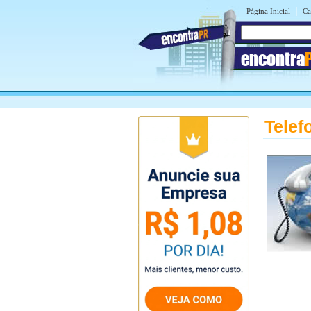
|
Página Inicial
Ca
encontra
Telef