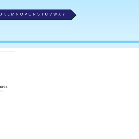
J
K
L
M
N
O
P
Q
R
S
T
U
V
W
X
Y
hores
om