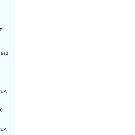
P:
-510
CEP:
80
CEP: