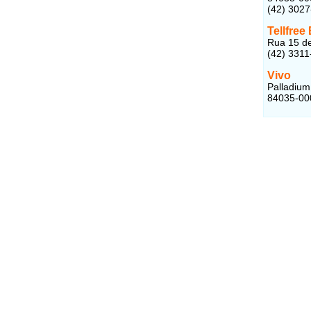
(42) 302
Tellfree 
Rua 15 de
(42) 3311
Vivo
Palladium
84035-00