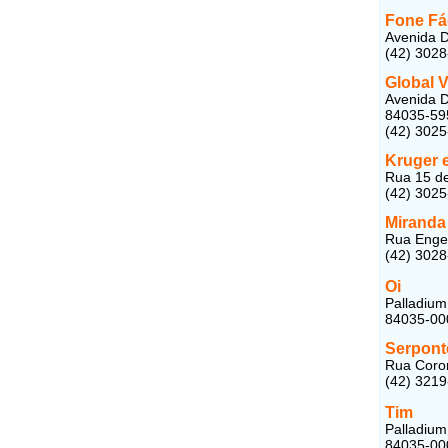
Fone Fá
Avenida D
(42) 302
Global V
Avenida D
84035-59
(42) 302
Kruger 
Rua 15 de
(42) 302
Miranda
Rua Engen
(42) 302
Oi
Palladium
84035-00
Serpont
Rua Coron
(42) 321
Tim
Palladium
84035-00