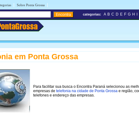
|
|
tegorias
Sobre Ponta Grossa
A
B
C
D
E
F
G
H
I
categorias:
PontaGrossa
onia em Ponta Grossa
Para facilitar sua busca o Encontra Paraná selecionou as mel
empresas de
telefonia na cidade de Ponta Grossa
e região, c
telefones e endereço das empresas.