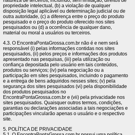
natureza de terceiros, incluindo, sem limitação, direitos de
propriedade intelectual, (b) a violação de qualquer
disposição legal aplicável ou determinação judicial ou de
outra autoridade, (c) a diferença entre o preço do produto
pesquisado e o preço do produto oferecido nos sites
pesquisados ou (d) a ocorrência de qualquer dano,
material ou moral a usuários ou terceiros.
4.3. O EncontraPontaGrossa.com.br não é e nem será
responsável (i) pelas informações contidas nos sites
pesquisados, (ii) pelos preços e informações dos produtos
apresentado nas pesquisas, (iii) pela utilização ou
confiança depositada pelo usuário em tais conteúdos,
produtos ou serviços; (iv) pela negociação ou a
participação em sites pesquisados, incluindo o pagamento
e a entrega de bens adquiridos nesses sites; (v) pela
segurança dos sites pesquisados (vi) pela disponibilidade
dos produtos pesquisados no
EncontraPontaGrossa.com.br e (vii) pela privacidade nos
sites pesquisados. Quaisquer outros termos, condições,
garantias ou declarações associadas a tais negociações e
participações vincularão apenas o usuário e o respectivo
site.
5. POLÍTICA DE PRIVACIDADE
5.1. O EncontraPontaGrossa.com.br possui uma política