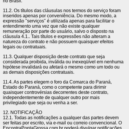
no Brasil.
11.2. Os títulos das cláusulas nos termos do serviço foram
inseridos apenas por conveniência. Do mesmo modo, a
expressão "serviços" é utilizada apenas para facilitar o
entendimento uma vez que não existe qualquer
remuneração por parte do usuário, salvo o disposto na
cláusula 4.1.. Tais títulos e expressões não alteram a
natureza do contrato e não possuem quaisquer efeitos
legais ou contratuais.
11.3. Qualquer disposição deste contrato que seja
considerada proibida, inválida ou inexeqüível em nenhuma
hipótese invalidará ou afetará o mesmo como um todo ou
as demais disposições contratuais.
11.4. As partes elegem o foro da Comarca do Paraná,
Estado do Paraná, como o competente para dirimir
quaisquer controvérsias decorrentes deste contrato,
independentemente de qualquer outro por mais
privilegiado que seja ou venha a ser.
12. NOTIFICAÇÃO
12.1. Todas as notificações a qualquer das partes devem
ser feitas por escrito, via e-mail ou correio convencional. O
EncontraPontaGrossa.com.br poderá divulgar notificações