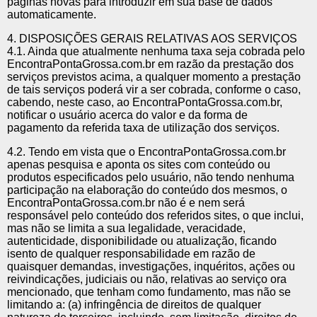
páginas novas para introduzir em sua base de dados
automaticamente.
4. DISPOSIÇÕES GERAIS RELATIVAS AOS SERVIÇOS
4.1. Ainda que atualmente nenhuma taxa seja cobrada pelo
EncontraPontaGrossa.com.br em razão da prestação dos
serviços previstos acima, a qualquer momento a prestação
de tais serviços poderá vir a ser cobrada, conforme o caso,
cabendo, neste caso, ao EncontraPontaGrossa.com.br,
notificar o usuário acerca do valor e da forma de
pagamento da referida taxa de utilização dos serviços.
4.2. Tendo em vista que o EncontraPontaGrossa.com.br
apenas pesquisa e aponta os sites com conteúdo ou
produtos especificados pelo usuário, não tendo nenhuma
participação na elaboração do conteúdo dos mesmos, o
EncontraPontaGrossa.com.br não é e nem será
responsável pelo conteúdo dos referidos sites, o que inclui,
mas não se limita a sua legalidade, veracidade,
autenticidade, disponibilidade ou atualização, ficando
isento de qualquer responsabilidade em razão de
quaisquer demandas, investigações, inquéritos, ações ou
reivindicações, judiciais ou não, relativas ao serviço ora
mencionado, que tenham como fundamento, mas não se
limitando a: (a) infringência de direitos de qualquer