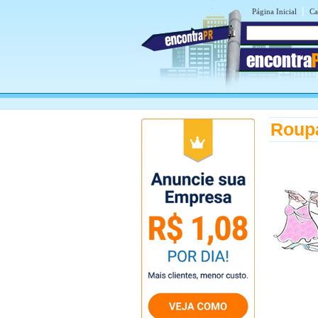
|
Página Inicial
Ca
encontra
Roupa