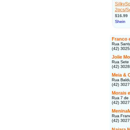
Franco 
Rua Santa
(42) 302
Jolie Mo
Rua Sete 
(42) 302
Meia & 
Rua Baldu
(42) 302
Morais e
Rua 7 de 
(42) 302
Menina
Rua Franc
(42) 302
Naiara 