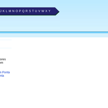
J
K
L
M
N
O
P
Q
R
S
T
U
V
W
X
Y
hores
com
m Ponta
nta