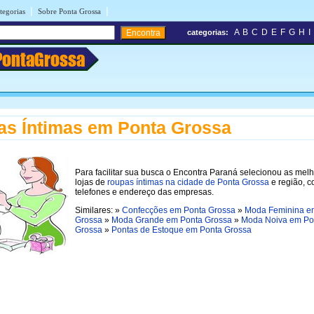
|
|
tegorias
Sobre Ponta Grossa
A
B
C
D
E
F
G
H
I
categorias:
PontaGrossa
s Íntimas em Ponta Grossa
Para facilitar sua busca o Encontra Paraná selecionou as mel
lojas de
roupas íntimas na cidade de Ponta Grossa
e região, 
telefones e endereço das empresas.
Similares: »
Confecções em Ponta Grossa
»
Moda Feminina e
Grossa
»
Moda Grande em Ponta Grossa
»
Moda Noiva em Po
Grossa
»
Pontas de Estoque em Ponta Grossa