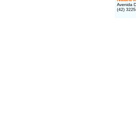
Avenida D
(42) 322