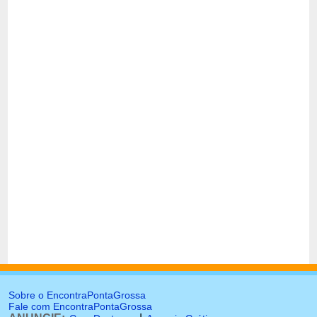
Sobre o EncontraPontaGrossa
Fale com EncontraPontaGrossa